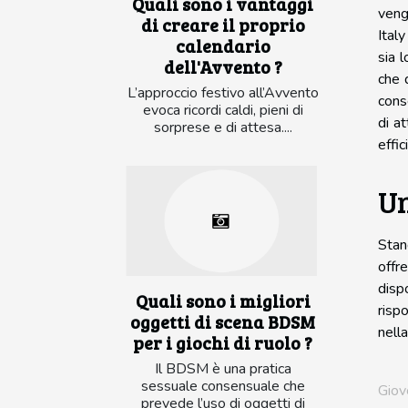
Quali sono i vantaggi
veng
di creare il proprio
Ital
calendario
sia 
dell'Avvento ?
che 
L’approccio festivo all’Avvento
cons
evoca ricordi caldi, pieni di
di a
sorprese e di attesa....
effic
Un
Stan
offr
disp
Quali sono i migliori
risp
oggetti di scena BDSM
nell
per i giochi di ruolo ?
Il BDSM è una pratica
sessuale consensuale che
Giov
prevede l’uso di oggetti di