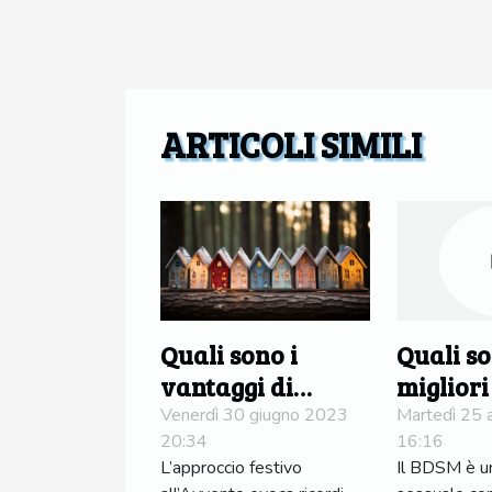
ARTICOLI SIMILI
Quali sono i
Quali so
vantaggi di
migliori
creare il proprio
scena B
Venerdì 30 giugno 2023
Martedì 25 
20:34
16:16
calendario
giochi d
L’approccio festivo
Il BDSM è un
dell'Avvento ?