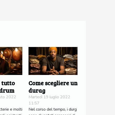
tutto
Come scegliere un
 drum
durag
sto 2022
Martedì 19 luglio 2022
11:57
tterie e molti
Nel corso del tempo, i durg