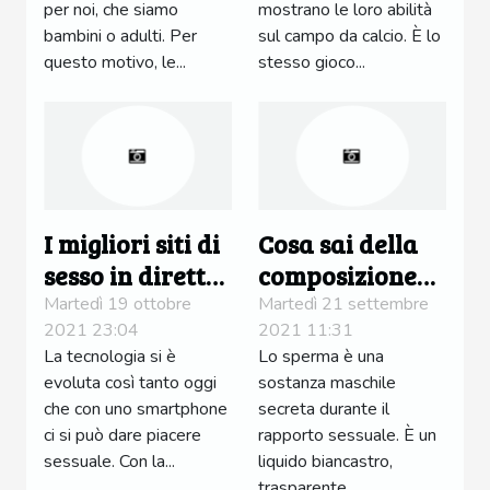
per noi, che siamo
mostrano le loro abilità
bambini o adulti. Per
sul campo da calcio. È lo
questo motivo, le...
stesso gioco...
I migliori siti di
Cosa sai della
sesso in diretta:
composizione
caratteristiche
dello sperma?
Martedì 19 ottobre
Martedì 21 settembre
2021 23:04
2021 11:31
e vantaggi
La tecnologia si è
Lo sperma è una
evoluta così tanto oggi
sostanza maschile
che con uno smartphone
secreta durante il
ci si può dare piacere
rapporto sessuale. È un
sessuale. Con la...
liquido biancastro,
trasparente...