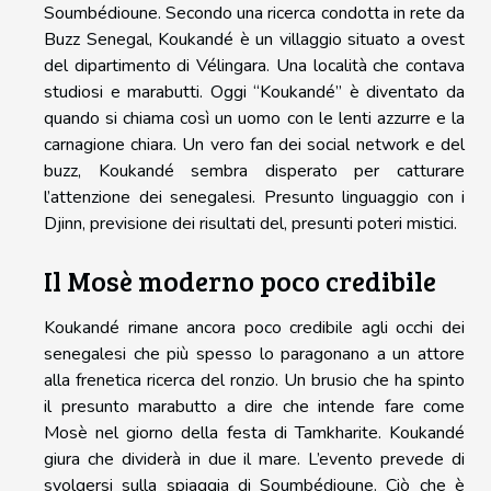
Soumbédioune. Secondo una ricerca condotta in rete da
Buzz Senegal, Koukandé è un villaggio situato a ovest
del dipartimento di Vélingara. Una località che contava
studiosi e marabutti. Oggi “Koukandé” è diventato da
quando si chiama così un uomo con le lenti azzurre e la
carnagione chiara. Un vero fan dei social network e del
buzz, Koukandé sembra disperato per catturare
l’attenzione dei senegalesi. Presunto linguaggio con i
Djinn, previsione dei risultati del, presunti poteri mistici.
Il Mosè moderno poco credibile
Koukandé rimane ancora poco credibile agli occhi dei
senegalesi che più spesso lo paragonano a un attore
alla frenetica ricerca del ronzio. Un brusio che ha spinto
il presunto marabutto a dire che intende fare come
Mosè nel giorno della festa di Tamkharite. Koukandé
giura che dividerà in due il mare. L’evento prevede di
svolgersi sulla spiaggia di Soumbédioune. Ciò che è