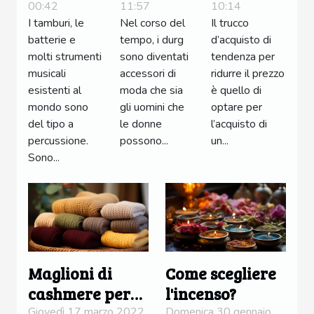
00:42
11:57
10:14
di articoli
I tamburi, le
Nel corso del
Il trucco
di
batterie e
tempo, i durg
d’acquisto di
seconda
molti strumenti
sono diventati
tendenza per
mano,
musicali
accessori di
ridurre il prezzo
esistenti al
moda che sia
è quello di
retrò,
mondo sono
gli uomini che
optare per
nuovi e
del tipo a
le donne
l’acquisto di
rari a
percussione.
possono...
un...
prezzi
Sono...
bassi
Maglioni di
Come scegliere
cashmere per
l'incenso?
gli uomini:
Giovedì 17 marzo 2022
Domenica 30 gennaio