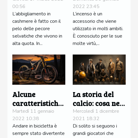
00:56
2022 23:45
perché
L’abbigliamento in
L’incenso è un
adottarli?
cashmere è fatto con il
accessorio che viene
pelo delle pecore
utilizzato in molti ambiti.
selvatiche che vivono in
È conosciuto per le sue
alta quota. In...
molte virtù,...
Alcune
La storia del
caratteristiche
calcio: cosa ne
delle mountain
sai?
Martedì 11 gennaio
Mercoledì 1 dicembre
2022 10:38
2021 18:32
bike
Andare in bicicletta è
Di solito si seguono i
sempre stato divertente
grandi giocatori che