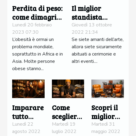
Perdita di peso:
Il miglior
come dimagrire
standista
velocemente ?
d'Italia:
Lunedì 20 febbraio
Giovedì 13 ottobre
2023 07:30
2022 21:34
scopriamo
L’obesità è ormai un
Se siete amanti dell’arte,
questa azienda
problema mondiale,
allora siete sicuramente
soprattutto in Africa e in
abituati a cerimonie e
Asia. Molte persone
altri eventi....
obese stanno...
Imparare
Come
Scopri il
tutto
scegliere
miglior
sull'hang
un durag
sito di
Lunedì 22
Martedì 19
Martedì 31
agosto 2022
luglio 2022
maggio 2022
drum
annunci