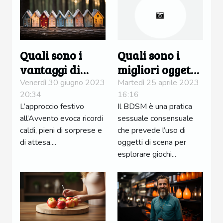
Quali sono i
Quali sono i
vantaggi di
migliori oggetti
creare il
di scena BDSM
Venerdì 30 giugno 2023
Martedì 25 aprile 2023
20:34
16:16
proprio
per i giochi di
L’approccio festivo
Il BDSM è una pratica
calendario
ruolo ?
all’Avvento evoca ricordi
sessuale consensuale
dell'Avvento ?
caldi, pieni di sorprese e
che prevede l’uso di
di attesa....
oggetti di scena per
esplorare giochi...